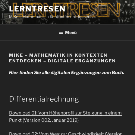
Zum
LERNTRESEN
Inhalt
MiKe – Mathematik in Kontexten entdecken
springen
Menü
MIKE – MATHEMATIK IN KONTEXTEN
ENTDECKEN – DIGITALE ERGÄNZUNGEN
Hier finden Sie alle digitalen Ergänzungen zum Buch.
Differentialrechnung
Download 01: Vom Höhenprofil zur Steigung in einem
Punkt (Version 002, Januar 2019)
Download 02: Vom Weg zur Geschwindigkeit (Version